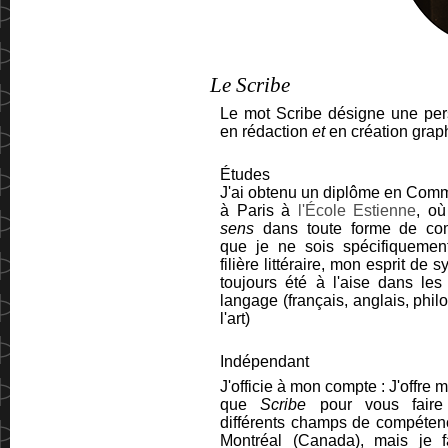
Le Scribe
Le mot Scribe désigne une pe
en rédaction
et
en création gra
Études
J'ai obtenu un diplôme en Comm
à Paris à
l'École Estienne
, où
sens
dans toute forme de com
que je ne sois spécifiqueme
filière littéraire, mon esprit de s
toujours été à l'aise dans les
langage (français, anglais, phil
l'art)
Indépendant
J'officie à mon compte : J'offre 
que
Scribe
pour vous faire 
différents champs de compéten
Montréal (Canada), mais je fa